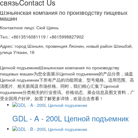
связь
Contact Us
Шэньянская компания по производству пищевых
машин
Контактное лицо: Сюй Цзянь
Тел.: +8613516081119 / +8615998827902
Адрес: город Шэньян, провинция Ляонин, новый район Шэньбэй,
улица Уткаан, 16
Цепной подъемникШэньянская компания по производству
пищевых машин为您全面展示Цепной подъемник的产品分类，涵盖
Цепной подъемник下所有产品的功能用途、型号规格、适用范围、高
清图片、相关新闻及市场价格。同时，我们精心汇集了Цепной
подъемник分类相关的行业资讯、价格动态、展会信息及图文资料，广
受全国用户好评。如需了解更多详情，欢迎点击查看！
GDL - A - 200L Цепной подъемник