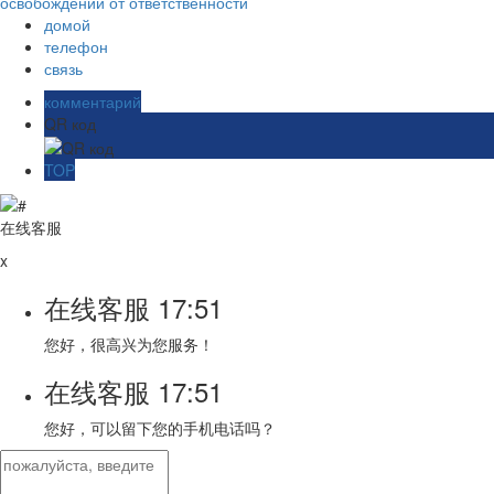
освобождении от ответственности
домой
телефон
связь
комментарий
QR код
TOP
在线客服
x
在线客服
17:51
您好，很高兴为您服务！
在线客服
17:51
您好，可以留下您的手机电话吗？